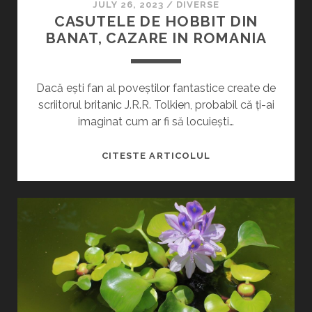
o
JULY 26, 2023
/
DIVERSE
N
CASUTELE DE HOBBIT DIN
l
E
BANAT, CAZARE IN ROMANIA
L
P
E
L
Dacă ești fan al poveștilor fantastice create de
o
O
scriitorul britanic J.R.R. Tolkien, probabil că ți-ai
R
imaginat cum ar fi să locuiești…
s
D
I
C
CITESTE ARTICOLUL
t
N
A
R
S
s
O
U
M
T
A
E
N
L
I
E
A
D
E