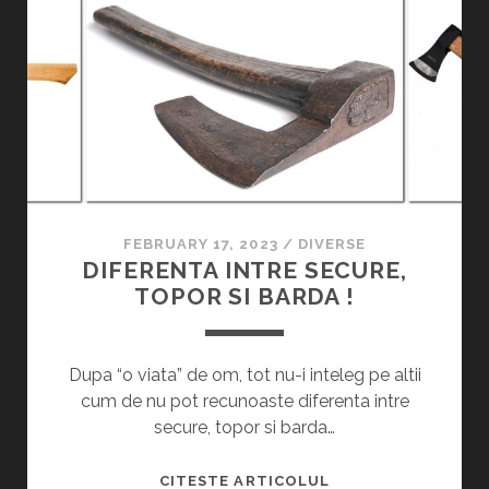
T
I
S
R
A
I
U
C
R
2
A
O
0
C
B
2
H
O
3
E
T
L
I
1
I
FEBRUARY 17, 2023
/
DIVERSE
,
U
DIFERENTA INTRE SECURE,
L
I
TOPOR SI BARDA !
2
T
Ș
A
I
–
Dupa “o viata” de om, tot nu-i inteleg pe altii
L
C
cum de nu pot recunoaste diferenta intre
3
U
secure, topor si barda…
–
M
A
V
D
CITESTE ARTICOLUL
M