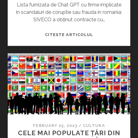
A
Lista furnizata de Chat GPT cu firme implicate
F
N
in scandaluri de coruptie sau frauda in romania:
I
D
SIVECO a obținut contracte cu…
S
S
H
E
C
CITESTE ARTICOLUL
F
E
H
O
O
A
O
U
T
D
R
G
G
P
A
T
L
N
A
E
X
L
Y
A
F
M
O
U
FEBRUARY 25, 2023
/
CULTURA
R
R
CELE MAI POPULATE ȚĂRI DIN
M
E