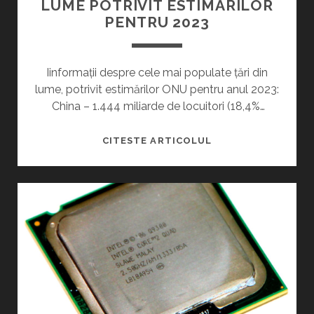
LUME POTRIVIT ESTIMĂRILOR
I
S
PENTRU 2023
N
T
G
E
?
–
Iinformații despre cele mai populate țări din
Y
F
lume, potrivit estimărilor ONU pentru anul 2023:
E
I
China – 1.444 miliarde de locuitori (18,4%…
S
R
M
C
CITESTE ARTICOLUL
E
E
I
L
M
E
P
M
L
A
I
I
C
P
A
O
T
P
E
U