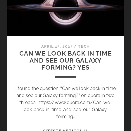
N
R
T
E
S
I
F
N
O
R
R
O
T
APRIL 15, 2023
/
TECH
M
H
CAN WE LOOK BACK IN TIME
A
E
AND SEE OUR GALAXY
N
P
FORMING? YES
I
L
A
A
N
I found the question “‘Can we look back in time
T
and see our Galaxy forming?” on quora in two
S
threads: https://www.quora.com/Can-we-
R
look-back-in-time-and-see-our-Galaxy-
E
forming…
A
C
C
CITESTE ARTICOLUL