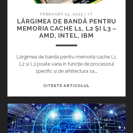
I
L
N
A
FEBRUARY 23, 2023
/
IT
S
T
LĂRGIMEA DE BANDĂ PENTRU
C
E
MEMORIA CACHE L1, L2 ȘI L3 –
A
Ț
AMD, INTEL, IBM
N
Ă
D
R
A
I
Lărgimea de bandă pentru memoria cache L1,
L
D
L2 și L3 poate varia în funcție de procesorul
U
I
specific și de arhitectura sa.…
R
N
I
L
L
CITESTE ARTICOLUL
D
U
Ă
E
M
R
C
E
G
O
P
I
R
O
M
U
T
E
P
R