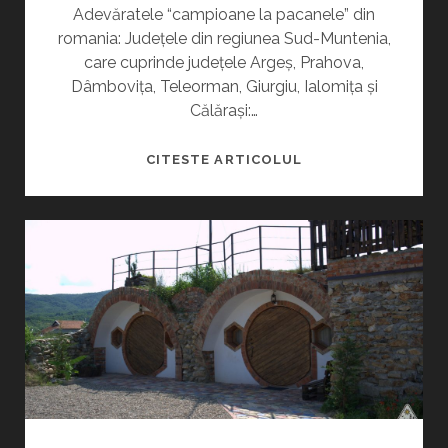
R
Adevăratele “campioane la pacanele” din
romania: Județele din regiunea Sud-Muntenia,
o
care cuprinde județele Argeș, Prahova,
Dâmbovița, Teleorman, Giurgiu, Ialomița și
b
Călărași:…
e
C
CITESTE ARTICOLUL
A
r
M
P
t
I
O
V
N
I
i
I
P
c
A
C
A