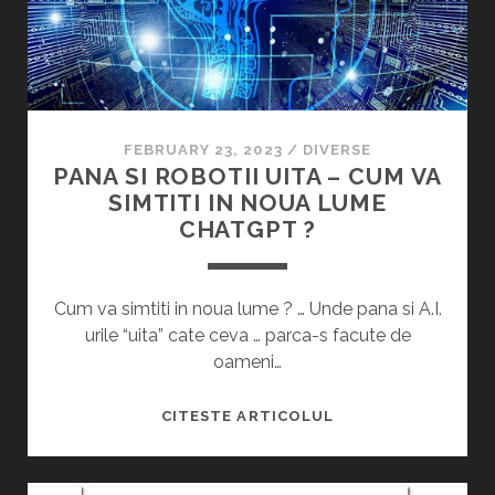
A
T
I
D
I
V
E
E
I
B
S
T
A
A
E
N
U
FEBRUARY 23, 2023
/
DIVERSE
S
D
PANA SI ROBOTII UITA – CUM VA
F
T
Ă
SIMTITI IN NOUA LUME
R
I
P
CHATGPT ?
A
M
E
U
Ă
N
D
R
T
Cum va simtiti in noua lume ? … Unde pana si A.I.
A
I
R
urile “uita” cate ceva … parca-s facute de
L
U
oameni…
O
M
R
E
P
CITESTE ARTICOLUL
P
M
A
E
O
N
N
R
A