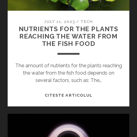
H
O
B
JULY 11, 2023
/
TECH
B
NUTRIENTS FOR THE PLANTS
I
REACHING THE WATER FROM
T
THE FISH FOOD
D
I
N
The amount of nutrients for the plants reaching
B
the water from the fish food depends on
A
several factors, such as: The…
N
A
N
CITESTE ARTICOLUL
T
U
,
T
C
R
A
I
Z
E
A