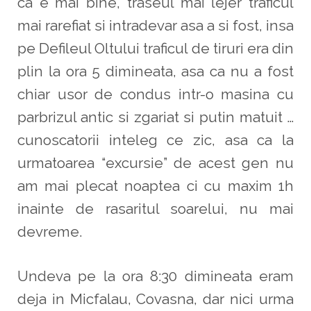
ca e mai bine, traseul mai lejer traficul
mai rarefiat si intradevar asa a si fost, insa
pe Defileul Oltului traficul de tiruri era din
plin la ora 5 dimineata, asa ca nu a fost
chiar usor de condus intr-o masina cu
parbrizul antic si zgariat si putin matuit …
cunoscatorii inteleg ce zic, asa ca la
urmatoarea “excursie” de acest gen nu
am mai plecat noaptea ci cu maxim 1h
inainte de rasaritul soarelui, nu mai
devreme.
Undeva pe la ora 8:30 dimineata eram
deja in Micfalau, Covasna, dar nici urma