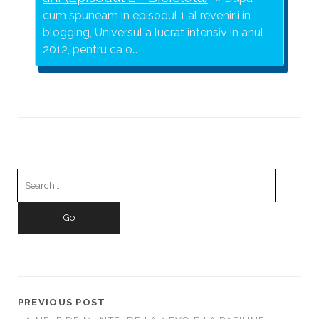
cum spuneam in episodul 1 al revenirii in
blogging, Universul a lucrat intensiv in anul
2012, pentru ca o…
S
e
a
r
c
h
f
o
PREVIOUS POST
r