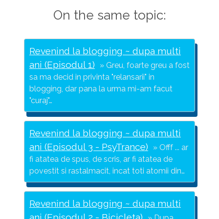
On the same topic:
Revenind la blogging ~ dupa multi
ani (Episodul 1)
Greu, foarte greu a fost
sa ma decid in privinta "relansarii" in
blogging, dar pana la urma mi-am facut
"curaj"…
Revenind la blogging ~ dupa multi
ani (Episodul 3 - PsyTrance)
Offf ... ar
fi atatea de spus, de scris, ar fi atatea de
povestit si rastalmacit, incat toti atomii din…
Revenind la blogging ~ dupa multi
ani (Episodul 2 - Bicicleta)
Dupa