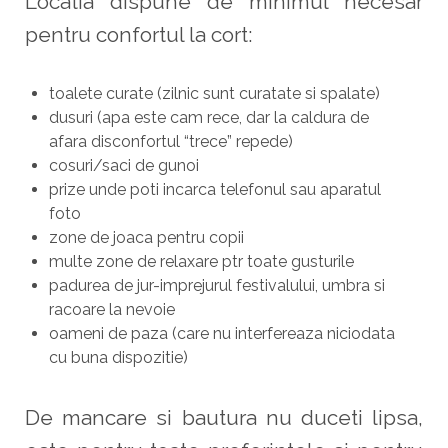
Locatia dispune de minimul necesar
pentru confortul la cort:
toalete curate (zilnic sunt curatate si spalate)
dusuri (apa este cam rece, dar la caldura de
afara disconfortul “trece” repede)
cosuri/saci de gunoi
prize unde poti incarca telefonul sau aparatul
foto
zone de joaca pentru copii
multe zone de relaxare ptr toate gusturile
padurea de jur-imprejurul festivalului, umbra si
racoare la nevoie
oameni de paza (care nu interfereaza niciodata
cu buna dispozitie)
De mancare si bautura nu duceti lipsa,