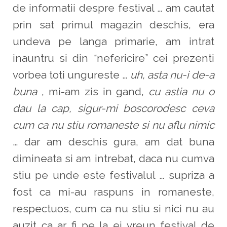
de informatii despre festival … am cautat
prin sat primul magazin deschis, era
undeva pe langa primarie, am intrat
inauntru si din “nefericire” cei prezenti
vorbea toti ungureste …
uh, asta nu-i de-a
buna
, mi-am zis in gand,
cu astia nu o
dau la cap, sigur-mi boscorodesc ceva
cum ca nu stiu romaneste si nu aflu nimic
… dar am deschis gura, am dat buna
dimineata si am intrebat, daca nu cumva
stiu pe unde este festivalul … supriza a
fost ca mi-au raspuns in romaneste,
respectuos, cum ca nu stiu si nici nu au
auzit ca ar fi pe la ei vreun festival de