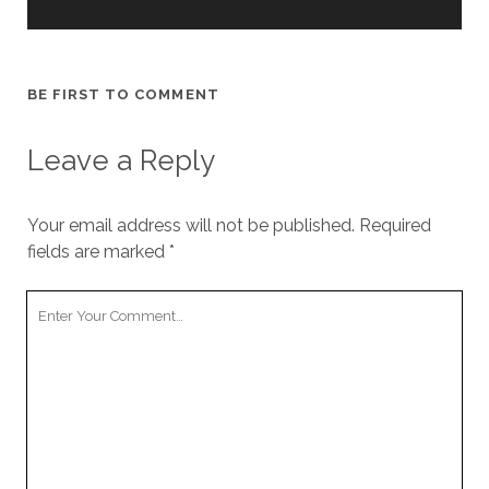
BE FIRST TO COMMENT
Leave a Reply
Your email address will not be published.
Required
fields are marked
*
Y
o
u
r
C
o
m
m