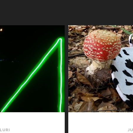
LURI
JU