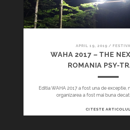
APRIL 19, 2019
/
FESTIV
WAHA 2017 – THE NEX
ROMANIA PSY-T
Editia WAHA 2017 a fost una de exceptie, m
organizarea a fost mai buna decat
CITESTE ARTICOLU