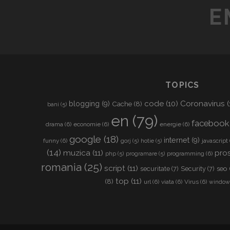
E
TOPICS
Coronavirus
(
code
(10)
blogging
(9)
Cache
(8)
bani
(5)
en
(79)
facebook
drama
(6)
economie
(6)
energie
(6)
google
(18)
internet
(9)
funny
(6)
javascript
gorj
(5)
hotie
(5)
(14)
muzica
(11)
pros
programming
(6)
php
(5)
programare
(5)
romania
(25)
script
(11)
seo
securitate
(7)
Security
(7)
top
(11)
(8)
url
(6)
viata
(6)
Virus
(6)
window