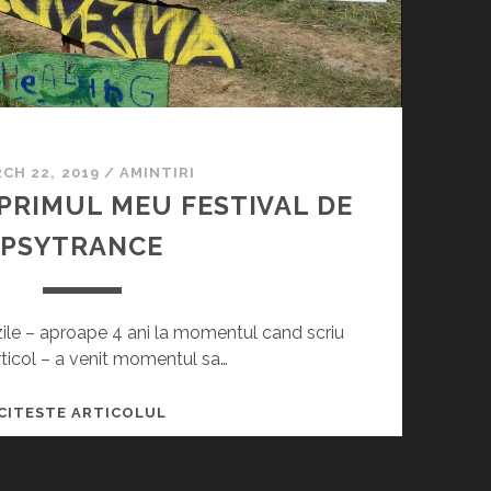
A
R
A
P
L
I
CH 22, 2019
/
AMINTIRI
N
 PRIMUL MEU FESTIVAL DE
A
D
PSYTRANCE
E
F
E
 zile – aproape 4 ani la momentul cand scriu
S
rticol – a venit momentul sa…
T
I
W
CITESTE ARTICOLUL
V
A
A
H
L
A