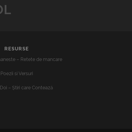
U
OL
2
R
0
I
1
–
5
R
–
O
P
M
RESURSE
R
A
I
N
aneste – Retete de mancare
M
I
U
A
Poezii si Versuri
L
P
M
S
Doi – Știri care Contează
E
Y
U
-
F
T
E
R
S
A
T
N