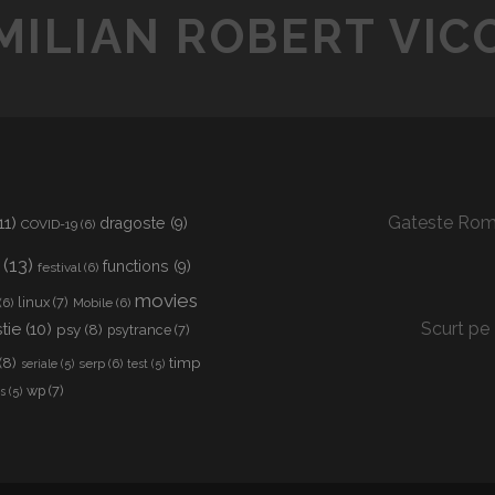
Y
MILIAN ROBERT VIC
2
T
0
R
1
A
7
N
–
C
T
E
H
D
E
I
11)
Gateste Rom
dragoste
(9)
COVID-19
(6)
N
N
(13)
E
functions
(9)
festival
(6)
R
X
movies
O
linux
(7)
(6)
Mobile
(6)
T
M
Scurt pe 
tie
(10)
psy
(8)
psytrance
(7)
L
A
(8)
timp
serp
(6)
seriale
(5)
test
(5)
E
N
wp
(7)
s
(5)
V
I
E
A
L
–