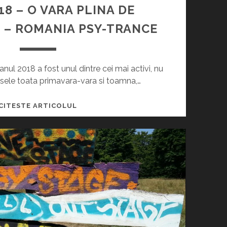
8 – O VARA PLINA DE
I – ROMANIA PSY-TRANCE
anul 2018 a fost unul dintre cei mai activi, nu
usele toata primavara-vara si toamna,…
W
CITESTE ARTICOLUL
A
H
A
2
0
1
8
–
O
V