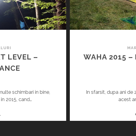
L
M
A
I
M
A
ALURI
MAR
R
T LEVEL –
WAHA 2015 –
E
F
RANCE
E
S
T
ulte schimbari in bine,
In sfarsit, dupa ani de
I
 in 2015, cand…
acest a
V
A
W
L
L
A
P
H
S
A