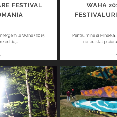
ARE FESTIVAL
WAHA 201
OMANIA
FESTIVALUR
d mergem la Waha (2015,
Pentru mine si Mihaela, 
e editie,…
ne-au stat picior
W
L
A
H
A
2
0
1
9
–
C
E