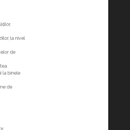
ților,
lor, la nivel
celor de
.
atea
i la binele
rme de
r.