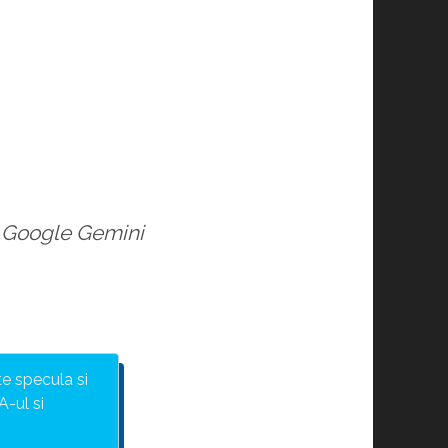
e Google Gemini
e specula si
A-ul si