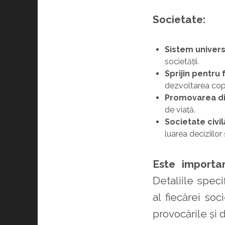
Societate:
Sistem univers
societății.
Sprijin pentru f
dezvoltarea copi
Promovarea dive
de viață.
Societate civil
luarea deciziilor
Este importa
Detaliile speci
al fiecărei so
provocările și 