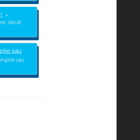
!
 mic decât
ptie sau
oruptie sau