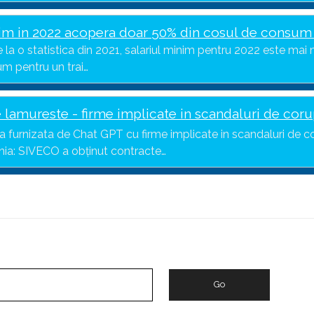
nim in 2022 acopera doar 50% din cosul de consum 
la o statistica din 2021, salariul minim pentru 2022 este mai
m pentru un trai…
 lamureste - firme implicate in scandaluri de coru
ta furnizata de Chat GPT cu firme implicate in scandaluri de c
nia: SIVECO a obținut contracte…