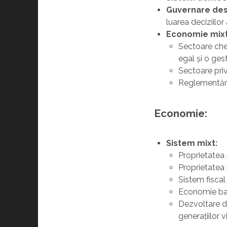
Guvernare des
luarea deciziilor
Economie mixt
Sectoare che
egal și o ges
Sectoare priv
Reglementări 
Economie:
Sistem mixt:
Proprietatea p
Proprietatea 
Sistem fiscal
Economie baz
Dezvoltare du
generațiilor v