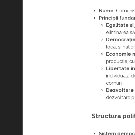
Nume:
Comuni
Principii fund
Egalitate și 
eliminarea sără
Democrație 
local și națio
Economie m
producție, cu
Libertate in
individuală d
comun.
Dezvoltare 
dezvoltare pe
Structura poli
Sistem democr