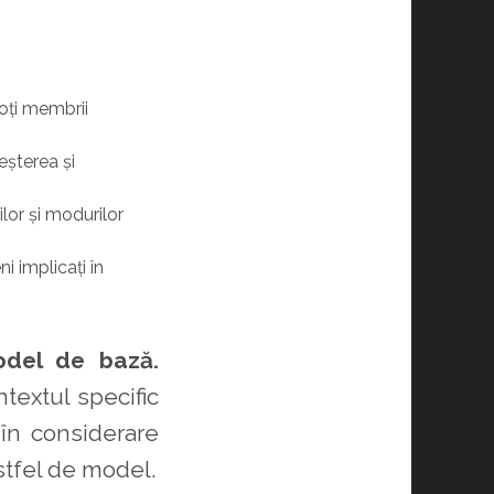
oți membrii
eșterea și
ilor și modurilor
 implicați în
odel de bază.
ntextul specific
 în considerare
astfel de model.