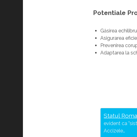
Potentiale Pro
Găsirea echilibru
Asigurarea eficie
Prevenirea corupț
Adaptarea la sc
Statul Roma
evident ca "sis
Accizele…