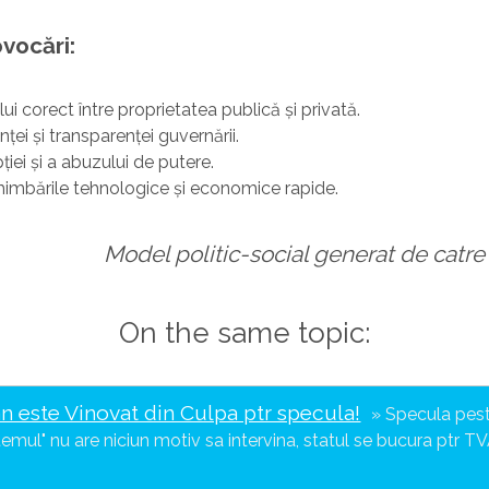
vocări:
lui corect între proprietatea publică și privată.
nței și transparenței guvernării.
iei și a abuzului de putere.
himbările tehnologice și economice rapide.
Model politic-social generat de catr
On the same topic:
n este Vinovat din Culpa ptr specula!
Specula pest
temul" nu are niciun motiv sa intervina, statul se bucura ptr TV