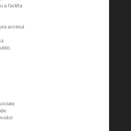
u a facilita
gura accesul
că.
ublic.
sociale.
ție.
evoilor