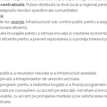
centralizată:
Putere distribuită la nivel local și regional pentr
 adaptată nevoilor specifice ale comunităților.
ă:
ie (ex:
energie
, infrastructură) sub control public pentru a asi
tionare eficientă.
ate încurajate pentru a stimula inovația și creșterea economi
eficiente pentru a preveni exploatarea și a proteja interesul p
ublică a resurselor naturale și a infrastructurii esențiale.
privată a întreprinderilor din anumite sectoare.
 progresiv pentru a redistribui bogăția și a finanța programele 
ată pe cunoaștere, cu accent pe educație, cercetare și inova
rabilă, cu accent pe protejarea mediului și pe satisfacerea n
iitoare.