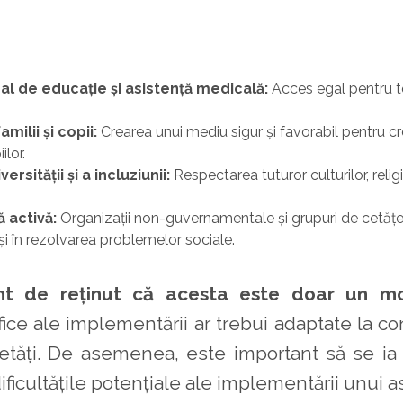
al de educație și asistență medicală:
Acces egal pentru t
amilii și copii:
Crearea unui mediu sigur și favorabil pentru cr
ilor.
rsității și a incluziunii:
Respectarea tuturor culturilor, religi
ă activă:
Organizații non-guvernamentale și grupuri de cetățeni
 și în rezolvarea problemelor sociale.
nt de reținut că acesta este doar un m
fice ale implementării ar trebui adaptate la co
cietăți. De asemenea, este important să se ia
dificultățile potențiale ale implementării unui 