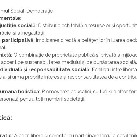
smul
Social-Democrație
amentale:
justiție socială:
Distribuție echitabilă a resurselor și oportunită
ciei și a inegalității.
participativă:
Implicarea directă a cetățenilor în luarea decizii
nal.
ixtă:
O combinație de proprietate publică și privată a mijloa
 accent pe sustenabilitatea mediului și pe bunăstarea socială
dividuală și responsabilitate socială:
Echilibru între libert
e a-și urma propriile interese și responsabilitatea de a contribu
umană holistică:
Promovarea educației, culturii și a altor fo
rsonală pentru toți membrii societății.
tică:
atic:
Alegeri libere și corecte, cu participare largă a cetățenilo