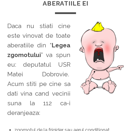
ABERATIILE EI
Daca nu stiati cine
este vinovat de toate
aberatiile din “
Legea
zgomotului
” va spun
eu: deputatul USR
Matei Dobrovie.
Acum stiti pe cine sa
dati vina cand vecinii
suna la 112 ca-i
deranjeaza:
zgomotul de la frigider sau aerul conditionat,