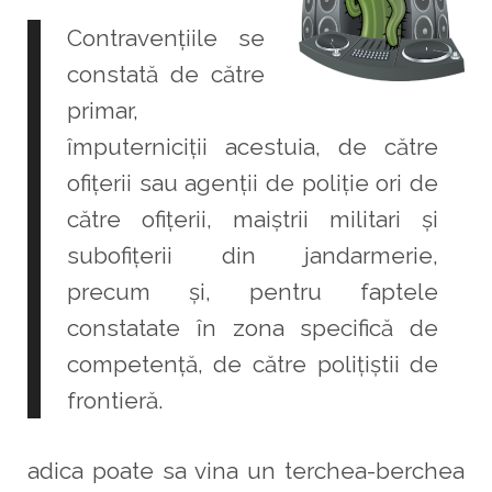
Contravențiile se
constată de către
primar,
împuterniciții acestuia, de către
ofițerii sau agenții de poliție ori de
către ofițerii, maiștrii militari și
subofițerii din jandarmerie,
precum și, pentru faptele
constatate în zona specifică de
competență, de către polițiștii de
frontieră.
adica poate sa vina un terchea-berchea