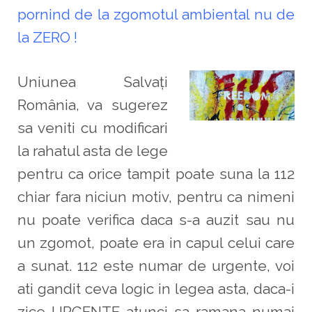
pornind de la zgomotul ambiental nu de
la ZERO !
Uniunea Salvați
România, va sugerez
sa veniti cu modificari
la rahatul asta de lege
pentru ca orice tampit poate suna la 112
chiar fara niciun motiv, pentru ca nimeni
nu poate verifica daca s-a auzit sau nu
un zgomot, poate era in capul celui care
a sunat. 112 este numar de urgente, voi
ati gandit ceva logic in legea asta, daca-i
zice URGENTE atunci sa ramana numai