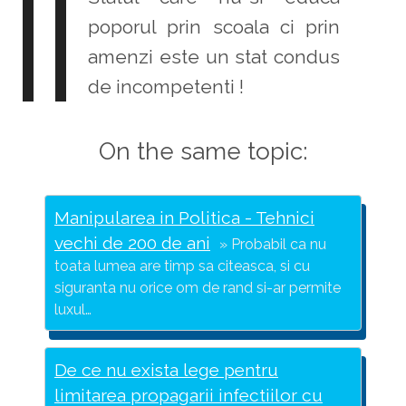
poporul prin scoala ci prin
amenzi este un stat condus
de incompetenti !
On the same topic:
Manipularea in Politica - Tehnici
vechi de 200 de ani
Probabil ca nu
toata lumea are timp sa citeasca, si cu
siguranta nu orice om de rand si-ar permite
luxul…
De ce nu exista lege pentru
limitarea propagarii infectiilor cu