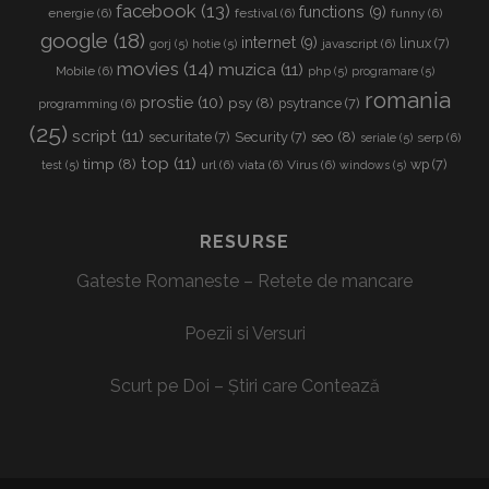
facebook
(13)
functions
(9)
energie
(6)
festival
(6)
funny
(6)
google
(18)
internet
(9)
linux
(7)
javascript
(6)
gorj
(5)
hotie
(5)
movies
(14)
muzica
(11)
Mobile
(6)
php
(5)
programare
(5)
romania
prostie
(10)
psy
(8)
psytrance
(7)
programming
(6)
(25)
script
(11)
seo
(8)
securitate
(7)
Security
(7)
serp
(6)
seriale
(5)
top
(11)
timp
(8)
wp
(7)
url
(6)
viata
(6)
Virus
(6)
test
(5)
windows
(5)
RESURSE
Gateste Romaneste – Retete de mancare
Poezii si Versuri
Scurt pe Doi – Știri care Contează