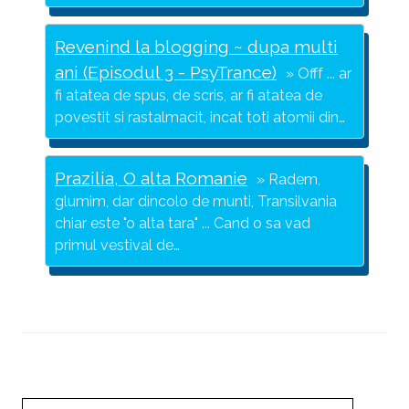
Revenind la blogging ~ dupa multi
ani (Episodul 3 - PsyTrance)
Offf ... ar
fi atatea de spus, de scris, ar fi atatea de
povestit si rastalmacit, incat toti atomii din…
Prazilia, O alta Romanie
Radem,
glumim, dar dincolo de munti, Transilvania
chiar este "o alta tara" ... Cand o sa vad
primul vestival de…