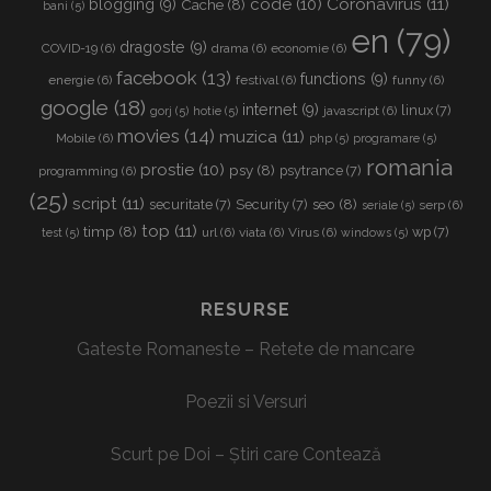
Coronavirus
(11)
code
(10)
blogging
(9)
Cache
(8)
bani
(5)
en
(79)
dragoste
(9)
COVID-19
(6)
drama
(6)
economie
(6)
facebook
(13)
functions
(9)
energie
(6)
festival
(6)
funny
(6)
google
(18)
internet
(9)
linux
(7)
javascript
(6)
gorj
(5)
hotie
(5)
movies
(14)
muzica
(11)
Mobile
(6)
php
(5)
programare
(5)
romania
prostie
(10)
psy
(8)
psytrance
(7)
programming
(6)
(25)
script
(11)
seo
(8)
securitate
(7)
Security
(7)
serp
(6)
seriale
(5)
top
(11)
timp
(8)
wp
(7)
url
(6)
viata
(6)
Virus
(6)
test
(5)
windows
(5)
RESURSE
Gateste Romaneste – Retete de mancare
Poezii si Versuri
Scurt pe Doi – Știri care Contează