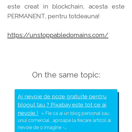
este creat in blockchain, acesta este
PERMANENT, pentru totdeauna!
https://unstoppabledomains.com/
On the same topic:
Ai nevoie de poze gratuite pentru
blogul tau ? Pixabay este tot ce ai
nevoie !
Fie ca ai un blog personal sau
unul comercial , aproape la fiecare articol ai
nevoie de o imagine -…