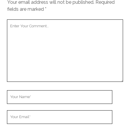
Your email address will not be published.
Required
fields are marked
*
Y
o
u
r
C
o
m
m
e
n
t
Y
o
u
Y
r
o
N
u
a