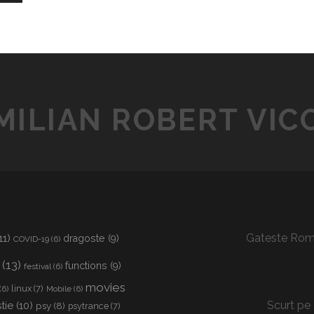
MILIAN ROBERT VIC
11)
Gateste Rom
dragoste
(9)
COVID-19
(6)
(13)
functions
(9)
festival
(6)
movies
linux
(7)
(6)
Mobile
(6)
Scurt pe 
tie
(10)
psy
(8)
psytrance
(7)