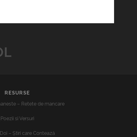
OL
RESURSE
aneste – Retete de mancare
Poezii si Versuri
Doi – Știri care Contează