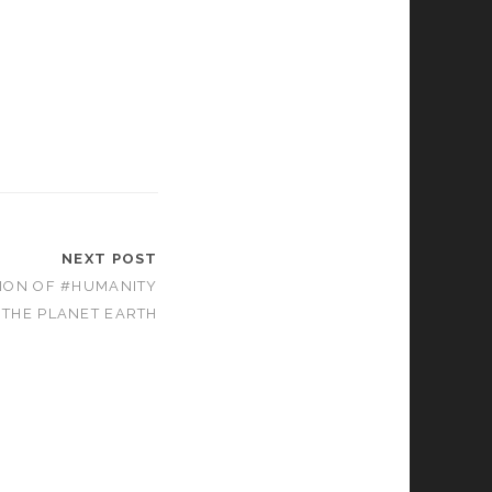
NEXT POST
TION OF #HUMANITY
 THE PLANET EARTH