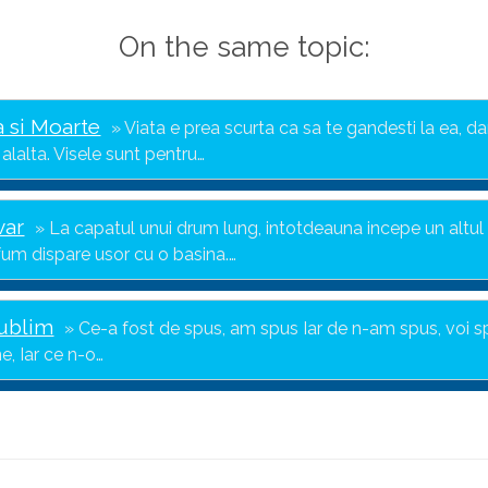
On the same topic:
a si Moarte
Viata e prea scurta ca sa te gandesti la ea, dar
alalta. Visele sunt pentru…
var
La capatul unui drum lung, intotdeauna incepe un altul 
fum dispare usor cu o basina.…
sublim
Ce-a fost de spus, am spus Iar de n-am spus, voi s
e, Iar ce n-o…