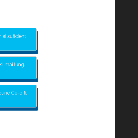
 ai suficient
si mai lung.
pune Ce-o fi,