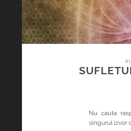
A
SUFLETUL
Nu cauta rasp
singurul izvor 