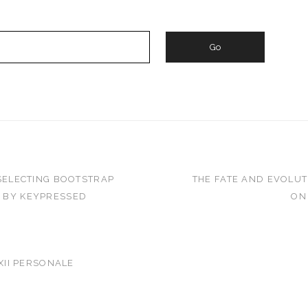
SELECTING BOOTSTRAP
THE FATE AND EVOLU
 BY KEYPRESSED
ON
XII PERSONALE