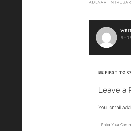
ADEVAR
INTREBAR
WRI
BYR
BE FIRST TO 
Leave a 
Your email addr
Y
o