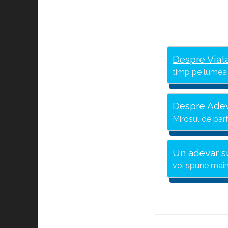
Despre Viat
timp pe lumea 
Despre Ade
Mirosul de par
Un adevar 
voi spune main